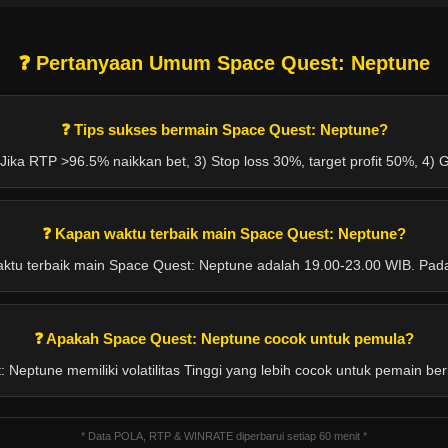
❓ Pertanyaan Umum
Space Quest: Neptune
❓
Tips sukses bermain Space Quest: Neptune?
Jika RTP >96.5% naikkan bet, 3) Stop loss 30%, target profit 50%, 4) 
❓
Kapan waktu terbaik main Space Quest: Neptune?
 waktu terbaik main Space Quest: Neptune adalah 19.00-23.00 WIB. Pada
❓
Apakah Space Quest: Neptune cocok untuk pemula?
 Neptune memiliki volatilitas Tinggi yang lebih cocok untuk pemain b
* Data POLA, RTP & WINRATE diperbarui setiap 60 menit *