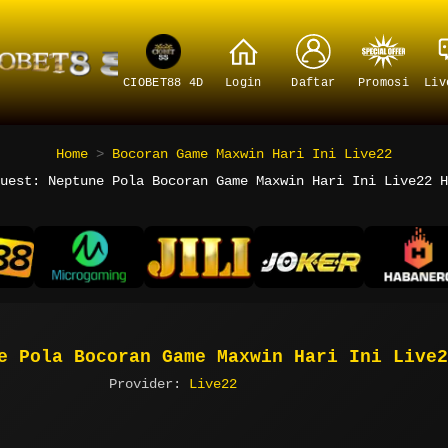
CIOBET88 4D
Login
Daftar
Promosi
Liv
Home
>
Bocoran Game Maxwin Hari Ini Live22
uest: Neptune
Pola
Bocoran Game Maxwin Hari Ini Live22
H
e Pola Bocoran Game Maxwin Hari Ini Live2
Provider:
Live22