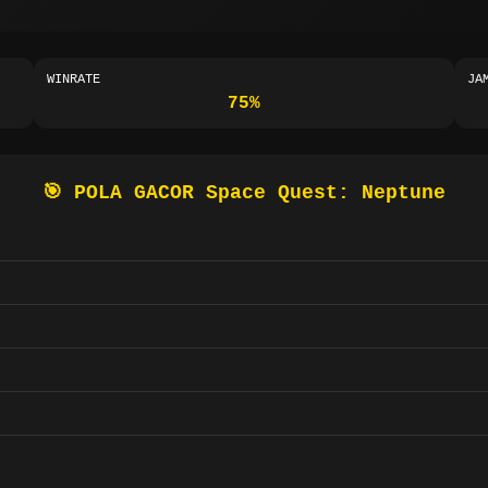
WINRATE
JA
75
%
🎯 POLA GACOR
Space Quest: Neptune