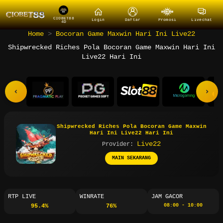
CIOBET88
Login
Daftar
Promosi
Livechat
4D
Home
>
Bocoran Game Maxwin Hari Ini Live22
Shipwrecked Riches
Pola
Bocoran Game Maxwin Hari Ini
Live22
Hari Ini
Shipwrecked Riches Pola Bocoran Game Maxwin
Hari Ini Live22 Hari Ini
Live22
Provider:
MAIN SEKARANG
RTP LIVE
WINRATE
JAM GACOR
95.4
%
76
%
08:00 - 10:00