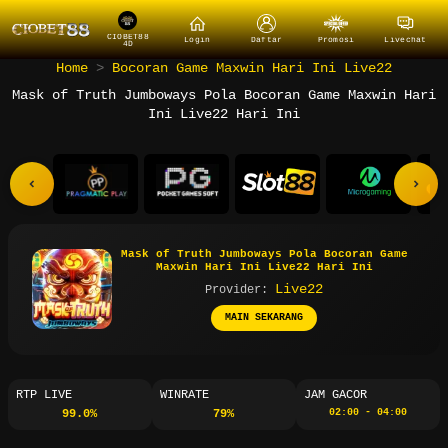
CIOBET88
Login
Daftar
Promosi
Livechat
4D
Home
>
Bocoran Game Maxwin Hari Ini Live22
Mask of Truth Jumboways
Pola
Bocoran Game Maxwin Hari
Ini Live22
Hari Ini
Mask of Truth Jumboways Pola Bocoran Game
Maxwin Hari Ini Live22 Hari Ini
Live22
Provider:
MAIN SEKARANG
RTP LIVE
WINRATE
JAM GACOR
99.0
%
79
%
02:00 - 04:00