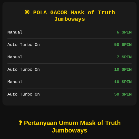
🎯 POLA GACOR
Mask of Truth
Jumboways
Manual
6
SPIN
Auto Turbo On
50
SPIN
Manual
7
SPIN
Auto Turbo On
10
SPIN
Manual
10
SPIN
Auto Turbo On
50
SPIN
❓ Pertanyaan Umum
Mask of Truth
Jumboways