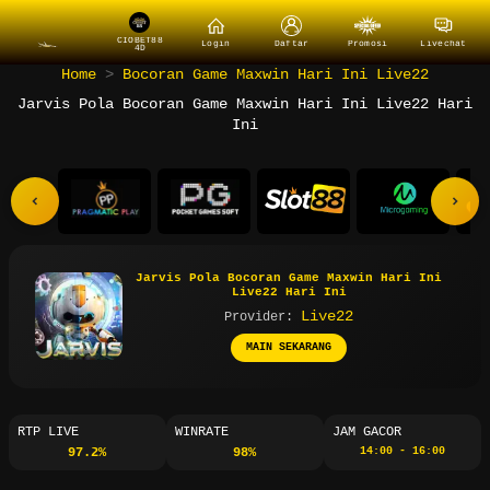
CIOBET88
Login
Daftar
Promosi
Livechat
4D
Home
>
Bocoran Game Maxwin Hari Ini Live22
Jarvis
Pola
Bocoran Game Maxwin Hari Ini Live22
Hari
Ini
Jarvis Pola Bocoran Game Maxwin Hari Ini
Live22 Hari Ini
Live22
Provider:
MAIN SEKARANG
RTP LIVE
WINRATE
JAM GACOR
97.2
%
98
%
14:00 - 16:00