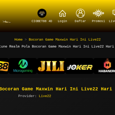
CIOBET88 4D
Login
Daftar
Promosi
Liv
Home
>
Bocoran Game Maxwin Hari Ini Live22
tune Realm
Pola
Bocoran Game Maxwin Hari Ini Live22
Hari
Bocoran Game Maxwin Hari Ini Live22 Hari 
Provider:
Live22