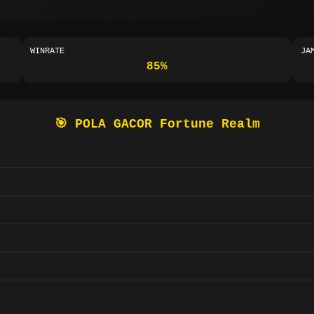
WINRATE
JA
85
%
🎯 POLA GACOR
Fortune Realm