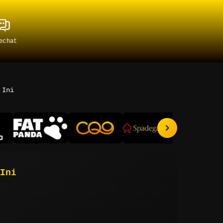
echat
 Ini
Ini