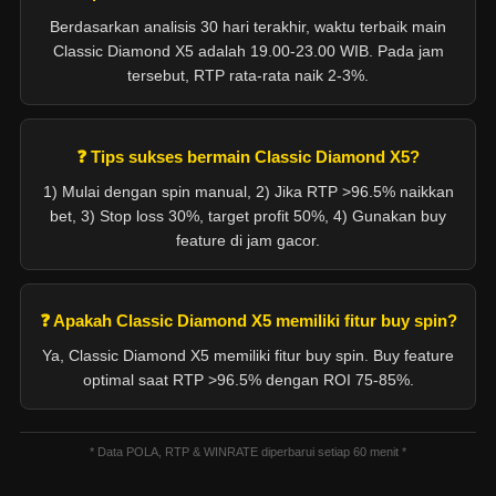
Berdasarkan analisis 30 hari terakhir, waktu terbaik main
Classic Diamond X5 adalah 19.00-23.00 WIB. Pada jam
tersebut, RTP rata-rata naik 2-3%.
❓
Tips sukses bermain Classic Diamond X5?
1) Mulai dengan spin manual, 2) Jika RTP >96.5% naikkan
bet, 3) Stop loss 30%, target profit 50%, 4) Gunakan buy
feature di jam gacor.
❓
Apakah Classic Diamond X5 memiliki fitur buy spin?
Ya, Classic Diamond X5 memiliki fitur buy spin. Buy feature
optimal saat RTP >96.5% dengan ROI 75-85%.
* Data POLA, RTP & WINRATE diperbarui setiap 60 menit *