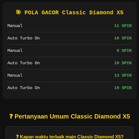
🎯 POLA GACOR
Classic Diamond X5
Manual
11
SPIN
Auto Turbo On
10
SPIN
Manual
6
SPIN
Auto Turbo On
10
SPIN
Manual
13
SPIN
Auto Turbo On
10
SPIN
❓ Pertanyaan Umum
Classic Diamond X5
❓
Kapan waktu terbaik main Classic Diamond X5?