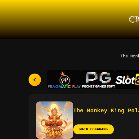
The Mon
The Monkey King Pol
MAIN SEKARANG