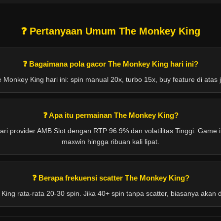
❓ Pertanyaan Umum
The Monkey King
❓
Bagaimana pola gacor The Monkey King hari ini?
 Monkey King hari ini: spin manual 20x, turbo 15x, buy feature di atas
❓
Apa itu permainan The Monkey King?
ri provider AMB Slot dengan RTP 96.9% dan volatilitas Tinggi. Game in
maxwin hingga ribuan kali lipat.
❓
Berapa frekuensi scatter The Monkey King?
ing rata-rata 20-30 spin. Jika 40+ spin tanpa scatter, biasanya akan d