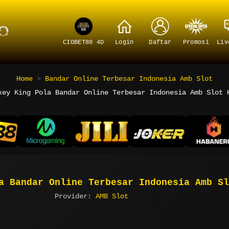
CIOBET88 4D
Login
Daftar
Promosi
Liv
Home
>
Bandar Online Terbesar Indonesia Amb Slot
key King
Pola
Bandar Online Terbesar Indonesia Amb Slot
H
a Bandar Online Terbesar Indonesia Amb Sl
Provider:
AMB Slot