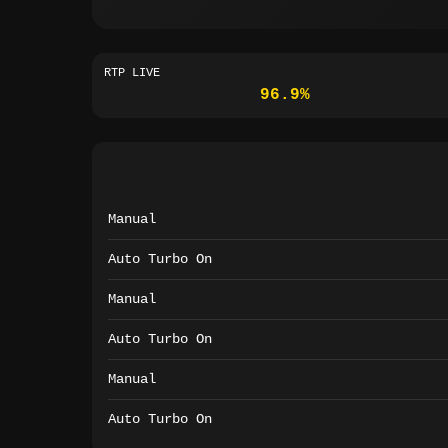
RTP LIVE
96.9
%
Manual
Auto Turbo On
Manual
Auto Turbo On
Manual
Auto Turbo On