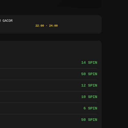
M GACOR
22:00 - 24:00
14
SPIN
50
SPIN
12
SPIN
10
SPIN
6
SPIN
50
SPIN