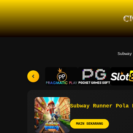
Subway
Subway Runner Pola 
MAIN SEKARANG