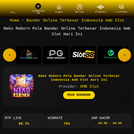
CIOBET88
Login
Daftar
Promosi
Livechat
4D
Home
>
Bandar Online Terbesar Indonesia Amb Slot
Neko Reborn
Pola
Bandar Online Terbesar Indonesia Amb
Slot
Hari Ini
Neko Reborn Pola Bandar Online Terbesar
Indonesia Amb Slot Hari Ini
AMB Slot
Provider:
MAIN SEKARANG
RTP LIVE
WINRATE
JAM GACOR
96.7
%
75
%
04:00 - 06:00