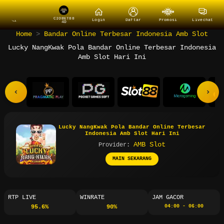
CIOBET88
Login
Daftar
Promosi
Livechat
4D
Home
>
Bandar Online Terbesar Indonesia Amb Slot
Lucky NangKwak
Pola
Bandar Online Terbesar Indonesia
Amb Slot
Hari Ini
Lucky NangKwak Pola Bandar Online Terbesar
Indonesia Amb Slot Hari Ini
AMB Slot
Provider:
MAIN SEKARANG
RTP LIVE
WINRATE
JAM GACOR
95.6
%
90
%
04:00 - 06:00