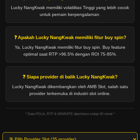
Lucky NangKwak memiliki volatilitas Tinggi yang lebih cocok
untuk pemain berpengalaman.
❓
Apakah Lucky NangKwak memiliki fitur buy spin?
Ya, Lucky NangKwak memiliki fitur buy spin. Buy feature
optimal saat RTP >96.5% dengan ROI 75-85%.
❓
Siapa provider di balik Lucky NangKwak?
Lucky NangKwak dikembangkan oleh AMB Slot, salah satu
provider terkemuka di industri slot online.
* Data POLA, RTP & WINRATE diperbarui setiap 60 menit *