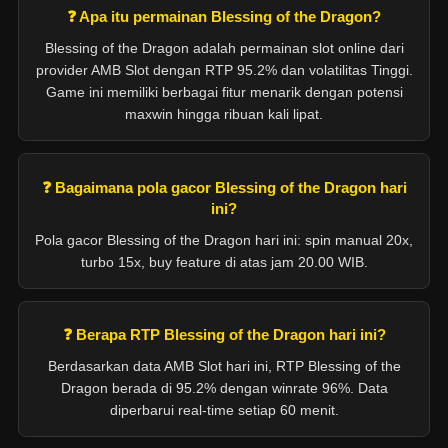
❓
Apa itu permainan Blessing of the Dragon?
Blessing of the Dragon adalah permainan slot online dari
provider AMB Slot dengan RTP 95.2% dan volatilitas Tinggi.
Game ini memiliki berbagai fitur menarik dengan potensi
maxwin hingga ribuan kali lipat.
❓
Bagaimana pola gacor Blessing of the Dragon hari
ini?
Pola gacor Blessing of the Dragon hari ini: spin manual 20x,
turbo 15x, buy feature di atas jam 20.00 WIB.
❓
Berapa RTP Blessing of the Dragon hari ini?
Berdasarkan data AMB Slot hari ini, RTP Blessing of the
Dragon berada di 95.2% dengan winrate 96%. Data
diperbarui real-time setiap 60 menit.