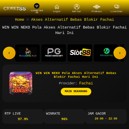
CIOBET88
Login
Daftar
Promosi
Livechat
4D
Home
>
Akses Alternatif Bebas Blokir Fachai
WIN WIN NEKO
Pola
Akses Alternatif Bebas Blokir Fachai
Hari Ini
WIN WIN NEKO Pola Akses Alternatif Bebas
Blokir Fachai Hari Ini
Fachai
Provider:
MAIN SEKARANG
RTP LIVE
WINRATE
JAM GACOR
97.9
%
96
%
20:00 - 22:00