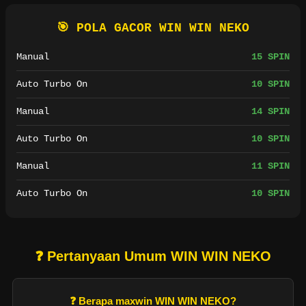
🎯 POLA GACOR
WIN WIN NEKO
Manual
15
SPIN
Auto Turbo On
10
SPIN
Manual
14
SPIN
Auto Turbo On
10
SPIN
Manual
11
SPIN
Auto Turbo On
10
SPIN
❓ Pertanyaan Umum
WIN WIN NEKO
❓
Berapa maxwin WIN WIN NEKO?