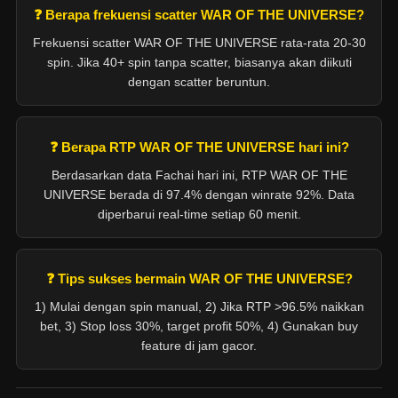
❓
Berapa frekuensi scatter WAR OF THE UNIVERSE?
Frekuensi scatter WAR OF THE UNIVERSE rata-rata 20-30
spin. Jika 40+ spin tanpa scatter, biasanya akan diikuti
dengan scatter beruntun.
❓
Berapa RTP WAR OF THE UNIVERSE hari ini?
Berdasarkan data Fachai hari ini, RTP WAR OF THE
UNIVERSE berada di 97.4% dengan winrate 92%. Data
diperbarui real-time setiap 60 menit.
❓
Tips sukses bermain WAR OF THE UNIVERSE?
1) Mulai dengan spin manual, 2) Jika RTP >96.5% naikkan
bet, 3) Stop loss 30%, target profit 50%, 4) Gunakan buy
feature di jam gacor.