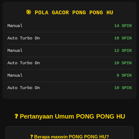
🎯 POLA GACOR
PONG PONG HU
Manual
14
SPIN
Auto Turbo On
10
SPIN
Manual
12
SPIN
Auto Turbo On
10
SPIN
Manual
6
SPIN
Auto Turbo On
10
SPIN
❓ Pertanyaan Umum
PONG PONG HU
❓
Berapa maxwin PONG PONG HU?