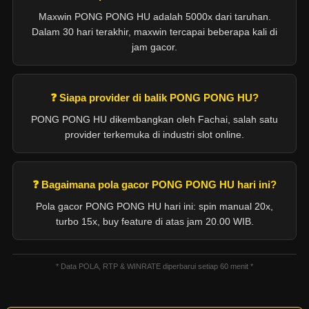
Maxwin PONG PONG HU adalah 5000x dari taruhan.
Dalam 30 hari terakhir, maxwin tercapai beberapa kali di
jam gacor.
❓
Siapa provider di balik PONG PONG HU?
PONG PONG HU dikembangkan oleh Fachai, salah satu
provider terkemuka di industri slot online.
❓
Bagaimana pola gacor PONG PONG HU hari ini?
Pola gacor PONG PONG HU hari ini: spin manual 20x,
turbo 15x, buy feature di atas jam 20.00 WIB.
* Data POLA, RTP & WINRATE diperbarui setiap 60 menit *