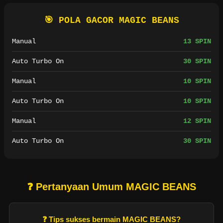
🎯 POLA GACOR
MAGIC BEANS
Manual
13
SPIN
Auto Turbo On
30
SPIN
Manual
10
SPIN
Auto Turbo On
10
SPIN
Manual
12
SPIN
Auto Turbo On
30
SPIN
❓ Pertanyaan Umum
MAGIC BEANS
❓
Tips sukses bermain MAGIC BEANS?