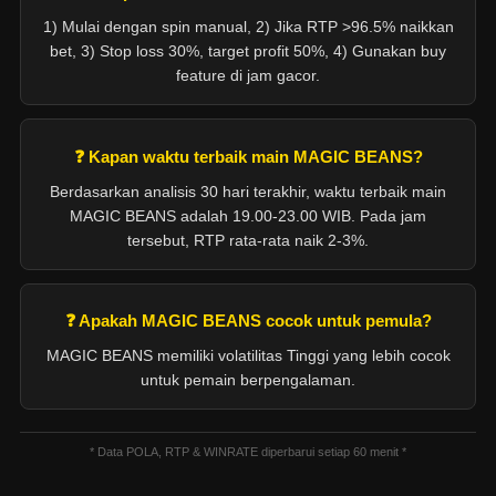
1) Mulai dengan spin manual, 2) Jika RTP >96.5% naikkan
bet, 3) Stop loss 30%, target profit 50%, 4) Gunakan buy
feature di jam gacor.
❓
Kapan waktu terbaik main MAGIC BEANS?
Berdasarkan analisis 30 hari terakhir, waktu terbaik main
MAGIC BEANS adalah 19.00-23.00 WIB. Pada jam
tersebut, RTP rata-rata naik 2-3%.
❓
Apakah MAGIC BEANS cocok untuk pemula?
MAGIC BEANS memiliki volatilitas Tinggi yang lebih cocok
untuk pemain berpengalaman.
* Data POLA, RTP & WINRATE diperbarui setiap 60 menit *