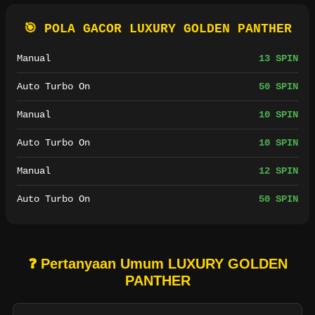
🎯 POLA GACOR
LUXURY GOLDEN PANTHER
Manual
13
SPIN
Auto Turbo On
50
SPIN
Manual
10
SPIN
Auto Turbo On
10
SPIN
Manual
12
SPIN
Auto Turbo On
50
SPIN
❓ Pertanyaan Umum
LUXURY GOLDEN
PANTHER