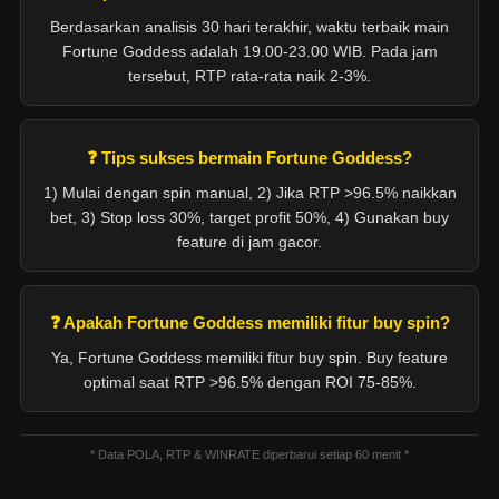
Berdasarkan analisis 30 hari terakhir, waktu terbaik main
Fortune Goddess adalah 19.00-23.00 WIB. Pada jam
tersebut, RTP rata-rata naik 2-3%.
❓
Tips sukses bermain Fortune Goddess?
1) Mulai dengan spin manual, 2) Jika RTP >96.5% naikkan
bet, 3) Stop loss 30%, target profit 50%, 4) Gunakan buy
feature di jam gacor.
❓
Apakah Fortune Goddess memiliki fitur buy spin?
Ya, Fortune Goddess memiliki fitur buy spin. Buy feature
optimal saat RTP >96.5% dengan ROI 75-85%.
* Data POLA, RTP & WINRATE diperbarui setiap 60 menit *