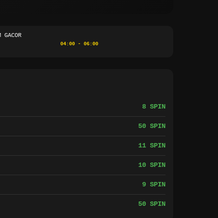
M GACOR
04:00 - 06:00
8
SPIN
50
SPIN
11
SPIN
10
SPIN
9
SPIN
50
SPIN