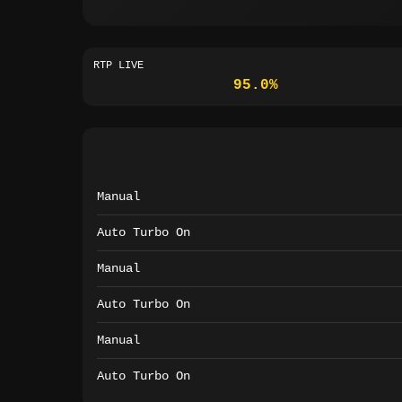
RTP LIVE
95.0
%
Manual
Auto Turbo On
Manual
Auto Turbo On
Manual
Auto Turbo On