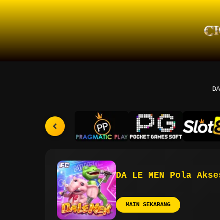
DA
DA LE MEN Pola Akse
MAIN SEKARANG