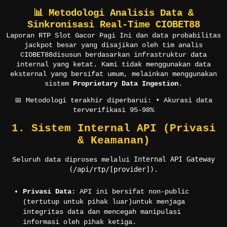
📊 Metodologi Analisis Data &
Sinkronisasi Real-Time
CIOBET88
Laporan RTP Slot Gacor Pagi Ini dan data probabilitas
jackpot besar yang disajikan oleh tim analis
CIOBET88
disusun berdasarkan infrastruktur data
internal yang ketat. Kami tidak menggunakan data
eksternal yang bersifat umum, melainkan menggunakan
sistem
Proprietary Data Ingestion
.
📅 Metodologi terakhir diperbarui:
• Akurasi data
terverifikasi 95-98%
1. Sistem Internal API (Privasi
& Keamanan)
Internal API Gateway
Seluruh data diproses melalui
(/api/rtp/[provider])
.
Privasi Data:
API ini bersifat
non-public
untuk menjaga
(tertutup untuk pihak luar)
integritas data dan mencegah manipulasi
informasi oleh pihak ketiga.