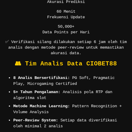
Akurasi Prediksi
60 Menit
Frekuensi Update
50,000+
Data Points per Hari
✅ Verifikasi silang dilakukan setiap 6 jam oleh tim
analis dengan metode peer-review untuk memastikan
akurasi data.
👥 Tim Analis Data
CIOBET88
8 Analis Bersertifikasi:
PG Soft, Pragmatic
Play, Microgaming Certified
5+ Tahun Pengalaman:
Analisis pola RTP dan
algoritma slot
Metode Machine Learning:
Pattern Recognition +
Volume Analysis
Peer-Review System:
Setiap data diverifikasi
oleh minimal 2 analis